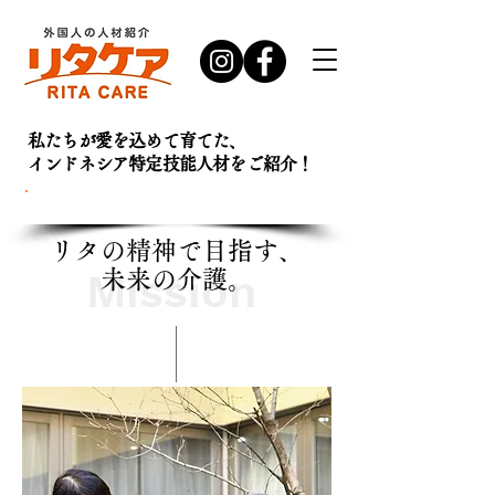
私たちが愛を込めて育てた、
インドネシア特定技能人材を
ご紹介！
お問い合わせ・
資料請求はこちら
リタの精神で目指す、
Mission
​未来の介護。