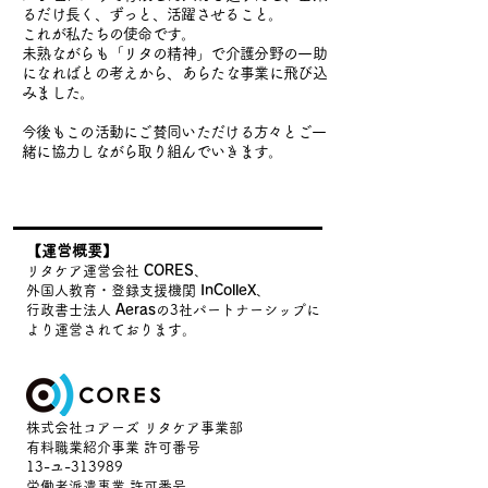
るだけ長く、ずっと、活躍させること。
これが私たちの使命です。
未熟ながらも「リタの精神」で介護分野の一助
になればとの考えから、あらたな事業に飛び込
みました。
今後もこの活動にご賛同いただける方々とご一
緒に協力しながら取り組んでいきます。
【運営概要】
リタケア運営会社
CORES
、
外国人教育・登録支援機関
InColleX
、
行政書士法人
Aeras
の3社パートナーシップに
より運営されております。
株式会社コアーズ リタケア事業部
有料職業紹介事業 許可番号
13-ユ-313989
労働者派遣事業 許可番号