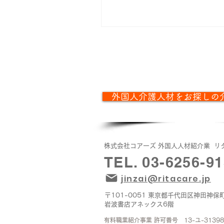
育てた人材を 少しでも早く、
多く、 日本での活躍の場を提
い！ 人手不足でお困りの介護
より多くご紹介したい！...
外国人介護人材をお探しの
株式会社コアーズ 外国人人材紹介業 リ
TEL. 03-6256-9
jinzai@ritacare.jp
〒101-0051 東京都千代田区神田神保町
岩波書店アネックス6階​
有料職業紹介事業 許可番号 13-ユ-31398