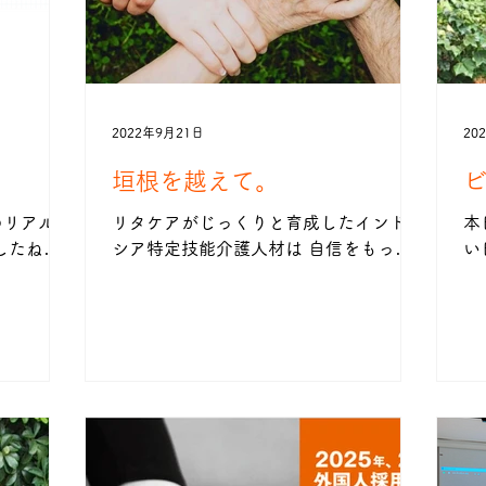
2022年9月21日
20
垣根を越えて。
のリアルタ
リタケアがじっくりと育成したインドネ
本
したね。
シア特定技能介護人材は 自信をもって
い
急にかたま
お勧めできる人材！！！ だからこ
地
ま話して
そ！！ 今、人材不足でお困りの介護事
お
ったり、
業者様へ、一人でも多くご紹介し、 早
い
という事業
く、長く、日本で活躍してもらって、
機
..
そして日本の将来の介護業界のため
ル
に！...
した