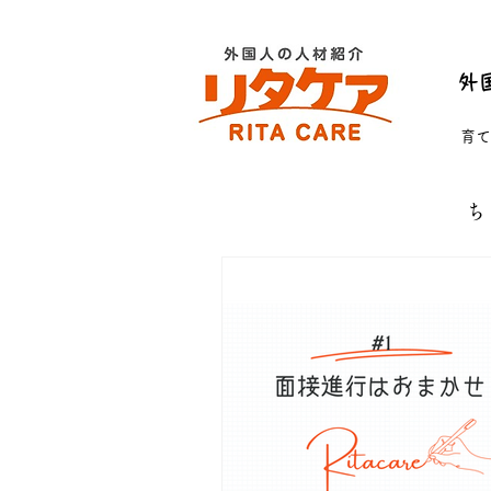
外
育て
ち