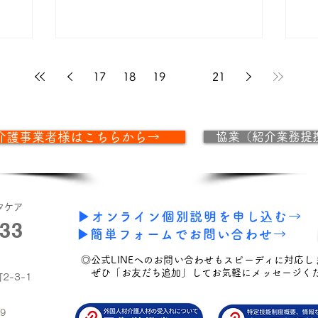
一人でも
未
にすぐに導入してくださっているのは、
供した
さ
やはりEPAや技能実習で受け入れ経験の
事業者に
ある事業者様が多いようです。 それで
もこれまで採用経験の全くない事業者様
も、...
17
18
19
20
21
介護事業者様はこちらから→
協業（紹介業務提
タケア
▶オンライン個別説明を申し込む→
133
▶簡単フォームでお問い合わせ→
◎公式LINEへのお問い合わせもスピーディに対応し
ぜひ「お友だち追加」してお気軽にメッセージく
2-3-1
9