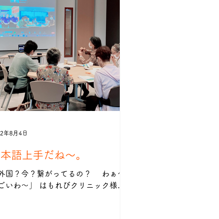
22年8月4日
日本語上手だね〜。
外国？今？繋がってるの？ わぁ〜
ごいわ〜」 はもれびクリニック様
tps://hamorebi.net の地域活性化イベ
トのレクリエーションに リタケアの