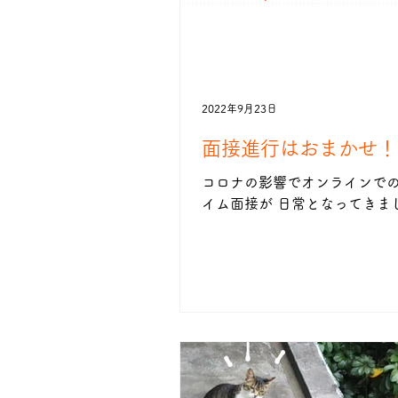
2022年9月23日
面接進行はおまかせ！
コロナの影響でオンラインで
イム面接が 日常となってきま
でも回線やwifiの環境などで
ったり、 あれ、ミュートのま
た？とか突発的なことも起こ
スムーズにいくか心配・・・
者様もいらっしゃるようです。.