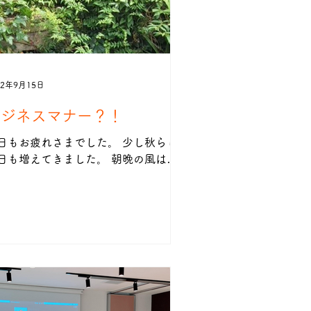
22年9月15日
ビジネスマナー？！
日もお疲れさまでした。 少し秋らし
日も増えてきました。 朝晩の風は心
良く感じます！ 涼しいことで皆様の
仕事の負担が 少しでも軽くなればい
なと願っています。 私が昔々、金融
関で働いてた頃、 少し違和感のある
ールがあったことを 急に思い出しま
！...