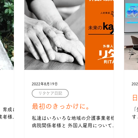
2022年8月19日
20
リタケア日記
最初のきっかけに。
 育成に
「
業者様か
す
私達はいろいろな地域の介護事業者様や
戴してお
ht
病院関係者様と 外国人雇用についてお
じっくり
ン
話させていただいていますが、 先進的